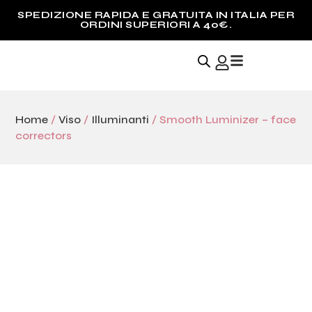
E GRATUITA IN ITALIA PER
SPEDIZIONE INTER
UPERIORI A 40€.
ORDINI SU
Home
/
Viso
/
Illuminanti
/ Smooth Luminizer – face
correctors