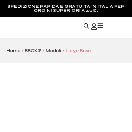
PIDA E GRATUITA IN ITALIA PER
SPEDIZIONE 
INI SUPERIORI A 40€.
ORD
Home
/
BBOX®
/
Moduli
/ Large Base