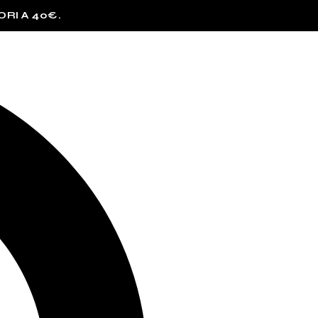
I A € 150