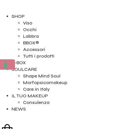
SHOP
Viso
Occhi
Labbra
BBOX®
Accessori
Tutti i prodotti
B-BOX
SOULCARE
Shape Mind Soul
Morfopsicomakeup
Care in Italy
IL TUO MAKEUP
Consulenza
NEWS