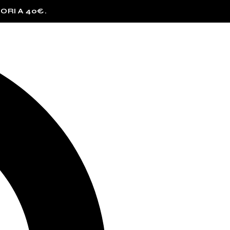
ORI A 40€.