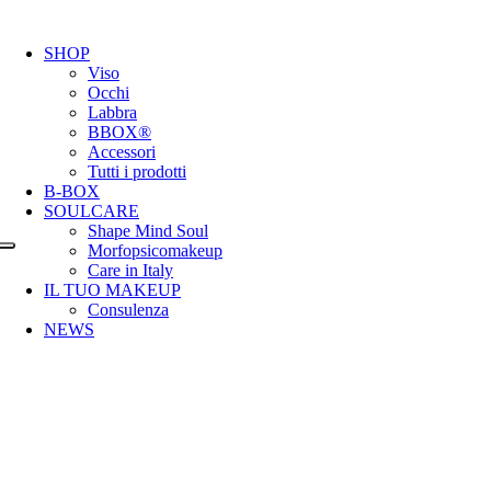
SHOP
Viso
Occhi
Labbra
BBOX®
Accessori
Tutti i prodotti
B-BOX
SOULCARE
Shape Mind Soul
Morfopsicomakeup
Care in Italy
IL TUO MAKEUP
Consulenza
NEWS