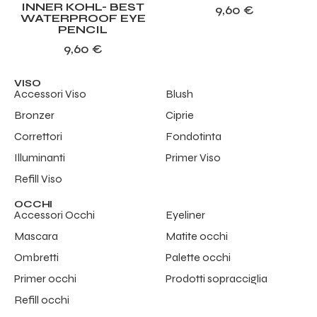
INNER KOHL- BEST
9,60
€
WATERPROOF EYE
PENCIL
9,60
€
VISO
Accessori Viso
Blush
Bronzer
Ciprie
Correttori
Fondotinta
Illuminanti
Primer Viso
Refill Viso
OCCHI
Accessori Occhi
Eyeliner
Mascara
Matite occhi
Ombretti
Palette occhi
Primer occhi
Prodotti sopracciglia
Refill occhi